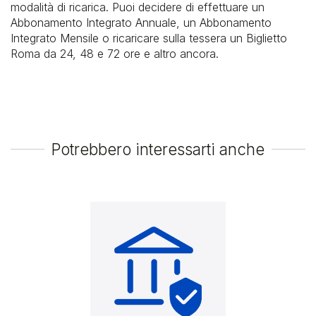
VALORI BOLLATI
modalità di ricarica. Puoi decidere di effettuare un
Abbonamento Integrato Annuale, un Abbonamento
PAGOPA
Integrato Mensile o ricaricare sulla tessera un Biglietto
UNIPOLMOVE
Roma da 24, 48 e 72 ore e altro ancora.
PRELIEVI
TRASPARENZA E PRIVACY
ALTRI PAGAMENTI
Potrebbero interessarti anche
AMAZON PAGA IN CONTANTI
TRASPARENZA, PRIVACY E RECLAMI
FONDAZIONE TELETHON