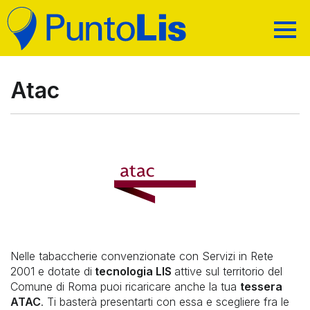
CHI SIAMO
MAPPA DEI SERVIZI
Atac
PRIVACY
RICARICHE E ALTRI SERVIZI
TRASPARENZA
PAGAMENTI E SERVIZI AL CITTADINO
CODICI ACQUISTO
CERCA IL PUNTO VENDITA
ASSISTENZA
RICARICA CARTE PREPAGATE
AREA RIVENDITORI
TELEFONIA E TV DIGITALE
RICERCA
BOLLETTINI
SERVIZI POSTALI E TRASPORTO
Nelle tabaccherie convenzionate con Servizi in Rete
BONIFICI
2001 e dotate di
tecnologia LIS
attive sul territorio del
PRENOTAZIONE TICKET UFFICIO POSTALE (PT)
Comune di Roma puoi ricaricare anche la tua
tessera
ATAC
. Ti basterà presentarti con essa e scegliere fra le
TASSE AUTOMOBILISTICHE