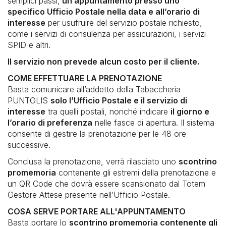
semplici passi,
un appuntamento presso uno
VALORI BOLLATI
specifico Ufficio Postale nella data e all’orario di
interesse
per usufruire del servizio postale richiesto,
PAGOPA
UNIPOLMOVE
come i servizi di consulenza per assicurazioni, i servizi
SPID e altri.
PRELIEVI
TRASPARENZA E PRIVACY
Il servizio non prevede alcun costo per il cliente.
COME EFFETTUARE LA PRENOTAZIONE
ALTRI PAGAMENTI
Basta comunicare all’addetto della Tabaccheria
PUNTOLIS
solo l’Ufficio Postale e il servizio di
AMAZON PAGA IN CONTANTI
interesse
tra quelli postali, nonché indicare
il giorno e
l’orario di preferenza
nelle fasce di apertura. Il sistema
consente di gestire la prenotazione per le 48 ore
TRASPARENZA, PRIVACY E RECLAMI
successive.
Conclusa la prenotazione, verrà rilasciato uno
scontrino
FONDAZIONE TELETHON
promemoria
contenente gli estremi della prenotazione e
un QR Code che dovrà essere scansionato dal Totem
Gestore Attese presente nell’Ufficio Postale.
COSA SERVE PORTARE ALL'APPUNTAMENTO
Basta portare lo
scontrino promemoria contenente gli