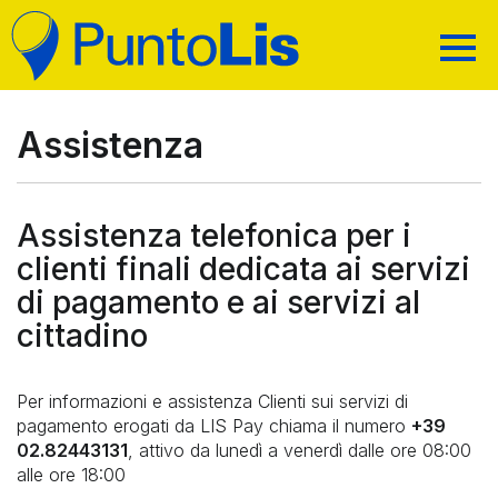
CHI SIAMO
MAPPA DEI SERVIZI
Assistenza
PRIVACY
RICARICHE E ALTRI SERVIZI
TRASPARENZA
Assistenza telefonica per i
PAGAMENTI E SERVIZI AL CITTADINO
CODICI ACQUISTO
CERCA IL PUNTO VENDITA
clienti finali dedicata ai servizi
ASSISTENZA
di pagamento e ai servizi al
RICARICA CARTE PREPAGATE
AREA RIVENDITORI
TELEFONIA E TV DIGITALE
cittadino
RICERCA
BOLLETTINI
SERVIZI POSTALI E TRASPORTO
Per informazioni e assistenza Clienti sui servizi di
BONIFICI
pagamento erogati da LIS Pay chiama il numero
+39
PRENOTAZIONE TICKET UFFICIO POSTALE (PT)
02.82443131
, attivo da lunedì a venerdì dalle ore 08:00
alle ore 18:00
TASSE AUTOMOBILISTICHE