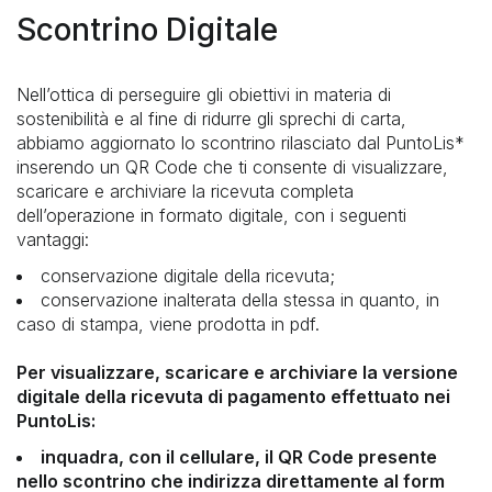
VALORI BOLLATI
Scontrino Digitale
PAGOPA
UNIPOLMOVE
Nell’ottica di perseguire gli obiettivi in materia di
PRELIEVI
sostenibilità e al fine di ridurre gli sprechi di carta,
TRASPARENZA E PRIVACY
abbiamo aggiornato lo scontrino rilasciato dal PuntoLis*
inserendo un QR Code che ti consente di visualizzare,
ALTRI PAGAMENTI
scaricare e archiviare la ricevuta completa
dell’operazione in formato digitale, con i seguenti
vantaggi:
AMAZON PAGA IN CONTANTI
conservazione digitale della ricevuta;
conservazione inalterata della stessa in quanto, in
TRASPARENZA, PRIVACY E RECLAMI
caso di stampa, viene prodotta in pdf.
FONDAZIONE TELETHON
Per visualizzare, scaricare e archiviare la versione
digitale della ricevuta di pagamento effettuato nei
PuntoLis:
inquadra, con il cellulare, il QR Code presente
nello scontrino che indirizza direttamente al form